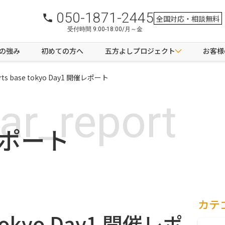
050-1871-2445
全国対応・相談無料
受付時間 9:00-18:00/月～金
つの強み
初めての方へ
五方よしプロジェクト
お客様
rts base tokyo Day1 開催レポート
ar_report
ポート
カテ
e tokyo Day1 開催レポ