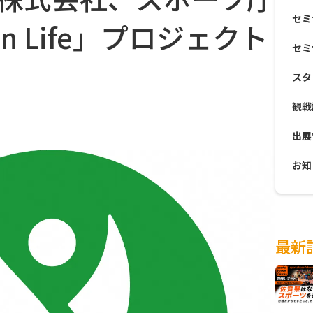
セミ
 in Life」プロジェクト
セミ
スタ
観戦
出展
お知
最新