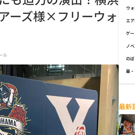
ウォ
アーズ様×フリーウォ
エア
ゲー
ノベ
ール
のぼ
幕・
最新