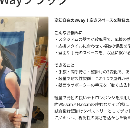
変幻自在の3way！空きスペースを熱狂
こんなお悩みに
・スタジアムの壁面が殺風景で、応援の
・応援スタイルに合わせて複数の備品を
・壁面や手元のスペースを、収益に繋が
できること
・手旗・両手持ち・壁掛けの3変化で、
・軽量で耐久性抜群！これ1つで屋外か
・壁面やサポーターの手元を「動く広告
軽量で発色の良いテトロンポンジを採用
約W50cm×H38cmの絶妙なサイズ
試合後は壁掛けタペストリーとしてデッ
に抑えつつ、視認性の高さを活かした新