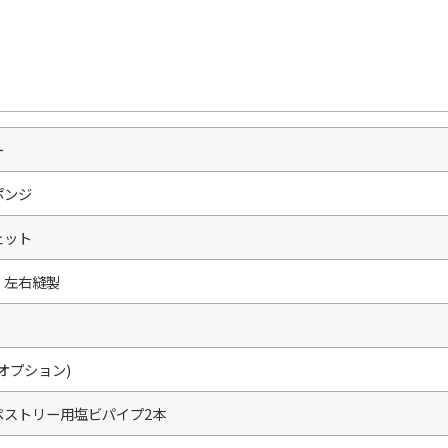
ー
ポンジ
ェット
・左右縫製
オプション)
ペストリー用塩ビパイプ2本