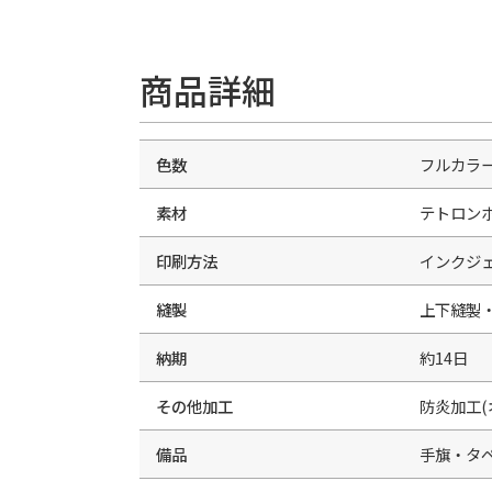
商品詳細
色数
フルカラ
素材
テトロン
印刷方法
インクジ
縫製
上下縫製
納期
約14日
その他加工
防炎加工(
備品
手旗・タ