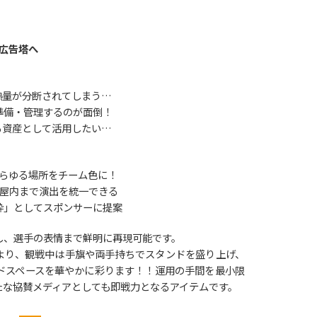
の広告塔へ
熱量が分断されてしまう…
準備・管理するのが面倒！
る資産として活用したい…
あらゆる場所をチーム色に！
ら屋内まで演出を統一できる
枠」としてスポンサーに提案
し、選手の表情まで鮮明に再現可能です。
感により、観戦中は手旗や両手持ちでスタンドを盛り上げ、
ドスペースを華やかに彩ります！！運用の手間を最小限
たな協賛メディアとしても即戦力となるアイテムです。